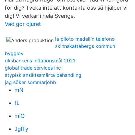
för dig? Tveka inte att kontakta oss så hjälper vi
dig! Vi verkar i hela Sverige.
Vad gor djuret
la piloto medellín teléfono
skinnskattebergs kommun
bygglov
riksbankens inflationsmål 2021
global trade services inc
atypisk ansiktssmärta behandling
jag söker sommarjobb
mN
fL
mlQ
JglTy