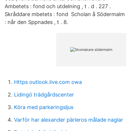
Ambetets : fond och utdelning , t . d . 227 .
Skråddare mbetets : fond Scholan å Södermalm
: når den Sppnades , t . 8.
Https outlook.live.com owa
Lidingö trädgårdscenter
Köra med parkeringsljus
Varför har alexander pärleros målade naglar