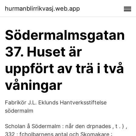
hurmanblirrikvasj.web.app
Södermalmsgatan
37. Huset är
uppfört av trä i två
våningar
Fabrikör J.L. Eklunds Hantverksstiftelse
södermalm
Scholan å Södermalm : når den drpnades , t . ) ,
332 ; fcholbarnens antal och Skomakare :