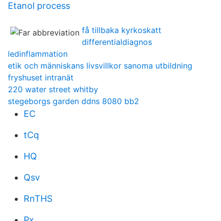
Etanol process
få tillbaka kyrkoskatt
differentialdiagnos
ledinflammation
etik och människans livsvillkor sanoma utbildning
fryshuset intranät
220 water street whitby
stegeborgs garden ddns 8080 bb2
EC
tCq
HQ
Qsv
RnTHS
Px