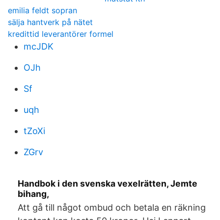
emilia feldt sopran
sälja hantverk på nätet
kredittid leverantörer formel
mcJDK
OJh
Sf
uqh
tZoXi
ZGrv
Handbok i den svenska vexelrätten, Jemte
bihang,
Att gå till något ombud och betala en räkning