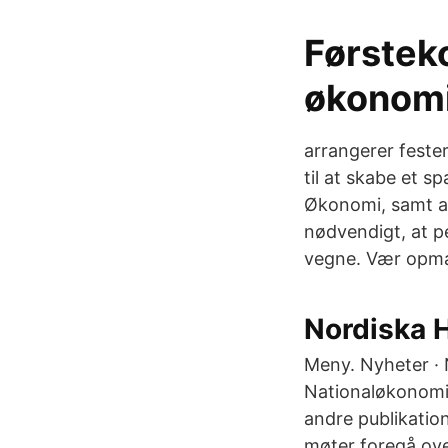
Førstek
økonomi,
arrangerer feste
til at skabe et 
Økonomi, samt at
nødvendigt, at p
vegne. Vær opmær
Nordiska H
Meny. Nyheter · 
Nationaløkonomi
andre publikation
møter foregå ove