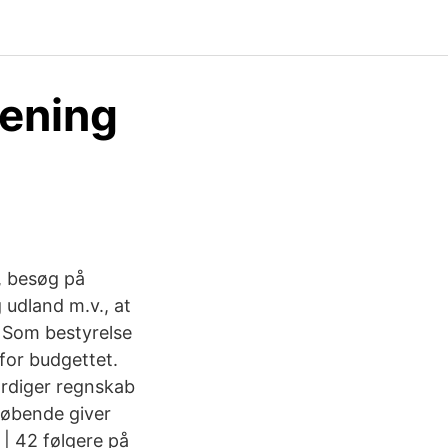
rening
, besøg på
 udland m.v., at
 Som bestyrelse
for budgettet.
ærdiger regnskab
løbende giver
| 42 følgere på