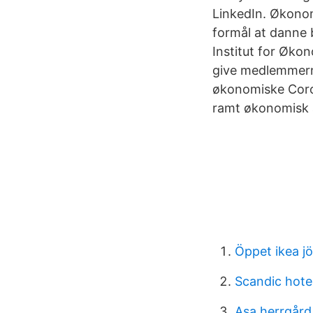
LinkedIn. Økonomi
formål at danne 
Institut for Øko
give medlemmerne
økonomiske Coron
ramt økonomisk 
Öppet ikea j
Scandic hote
Asa herrgård