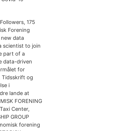
Followers, 175
isk Forening
d new data
scientist to join
 part of a
e data-driven
ormålet for
Tidsskrift og
se i
dre lande at
NOMISK FORENING
axi Center,
RSHIP GROUP
nomisk forening