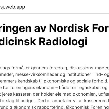
asj.web.app
ringen av Nordisk Fo
dicinsk Radiologi
ings formål er gennem foredrag, diskussions-møder
heder, messe-virksomheder og institutioner i ind- og
lemmers kendskab til økonomiske og sociale forhold.
ige for foreningens økonomi – både for regnskabet og 
k jeres kasserer, der holder øje med økonomien, udf
rslag til budget. Derfor anbefaler vi, at kassereren 
rundig økonomisk rapportering. Økonomisk Forening 