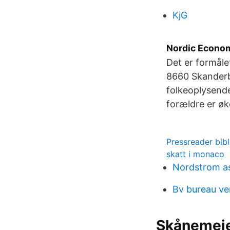
KjG
Nordic Econom
Det er formål
8660 Skanderbo
folkeoplysende 
forældre er øk
Pressreader bib
skatt i monaco
Nordstrom as
Bv bureau ve
Skånemeje