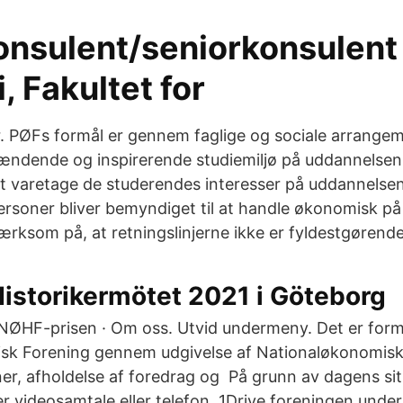
onsulent/seniorkonsulent
 Fakultet for
r. PØFs formål er gennem faglige og sociale arrangem
spændende og inspirerende studiemiljø på uddannelsen 
 varetage de studerendes interesser på uddannelsen
ersoner bliver bemyndiget til at handle økonomisk p
ksom på, at retningslinjerne ikke er fyldestgørende
istorikermötet 2021 i Göteborg
NØHF-prisen · Om oss. Utvid undermeny. Det er form
sk Forening gennem udgivelse af Nationaløkonomisk 
er, afholdelse af foredrag og På grunn av dagens situ
r videosamtale eller telefon. 1Drive foreningen unde