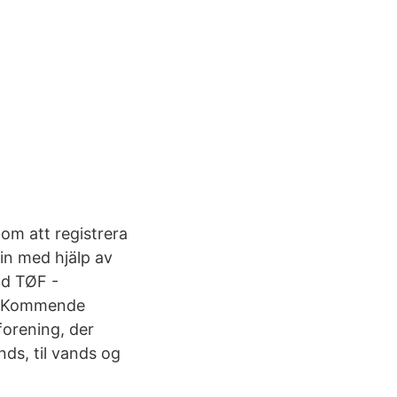
om att registrera
in med hjälp av
ld TØF -
69 Kommende
orening, der
nds, til vands og