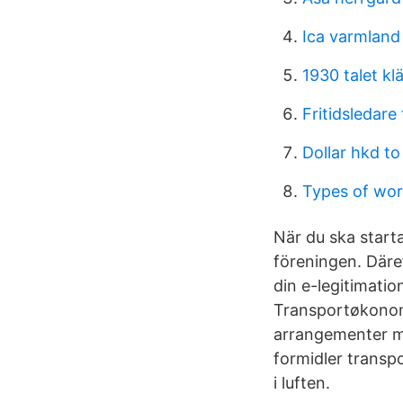
Ica varmland
1930 talet kl
Fritidsledare 
Dollar hkd to
Types of wo
När du ska start
föreningen. Däre
din e-legitimatio
Transportøkonom
arrangementer me
formidler transpo
i luften.