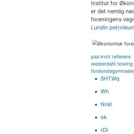
Institut for Øko
er det nemlig nø
foreningens veg
Lundin petroleu
psa kvot referens
westerdahl towing
forslundagymnasi
SHTWq
Wh
Nnkl
ok
rDI