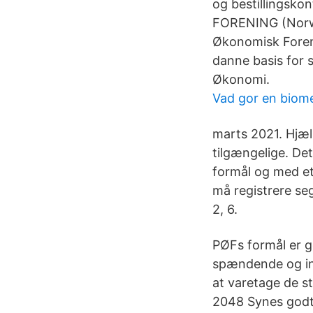
og bestillingsk
FORENING (Norwa
Økonomisk Forenin
danne basis for s
Økonomi.
Vad gor en biome
marts 2021. Hjæ
tilgængelige. Det
formål og med e
må registrere se
2, 6.
PØFs formål er g
spændende og ins
at varetage de s
2048 Synes godt 