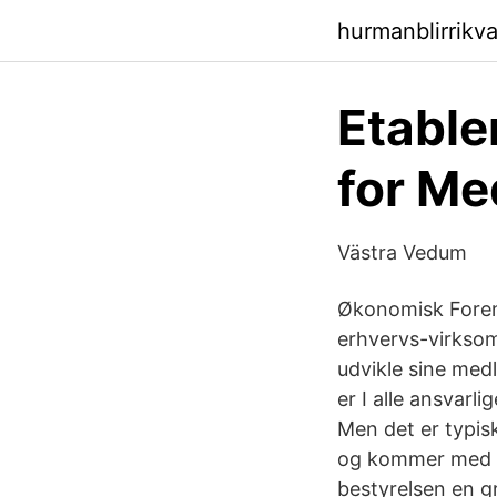
hurmanblirrikv
Etable
for Me
Västra Vedum
Økonomisk Foren
erhvervs-virksom
udvikle sine med
er I alle ansvarl
Men det er typis
og kommer med fo
bestyrelsen en g