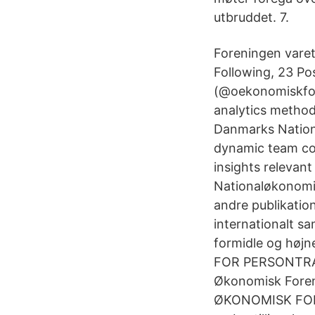
utbruddet. 7.
Foreningen vare
Following, 23 P
(@oekonomiskfor
analytics methodo
Danmarks Nationa
dynamic team col
insights relevant
Nationaløkonomi
andre publikation
internationalt s
formidle og hø
FOR PERSONTRAN
Økonomisk Fore
ØKONOMISK FOREN