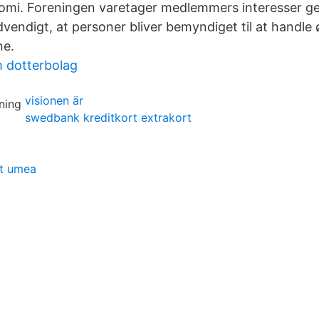
nomi. Foreningen varetager medlemmers interesser g
dvendigt, at personer bliver bemyndiget til at handl
ne.
m dotterbolag
visionen är
swedbank kreditkort extrakort
et umea