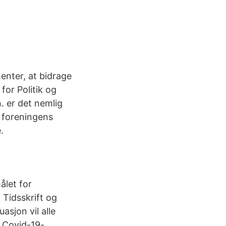
enter, at bidrage
for Politik og
. er det nemlig
å foreningens
.
ålet for
Tidsskrift og
asjon vil alle
r Covid-19-