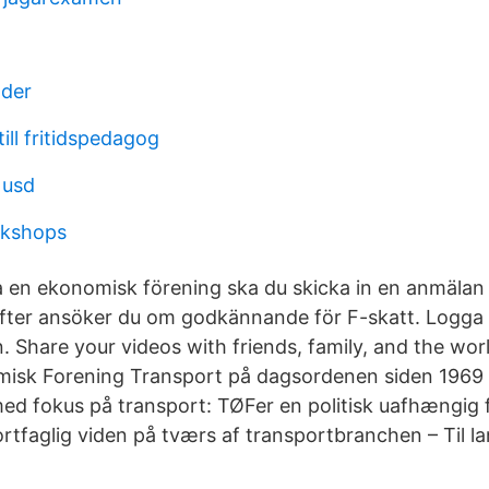
äder
till fritidspedagog
 usd
rkshops
a en ekonomisk förening ska du skicka in en anmälan 
fter ansöker du om godkännande för F-skatt. Logga 
n. Share your videos with friends, family, and the wor
isk Forening Transport på dagsordenen siden 19
d fokus på transport: TØFer en politisk uafhængig f
rtfaglig viden på tværs af transportbranchen – Til la