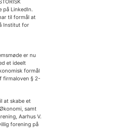
ISTORISK
 på LinkedIn.
r til formål at
Institut for
lemsmøde er nu
d et ideelt
økonomisk formål
f firmaloven § 2-
l at skabe et
g Økonomi, samt
rening, Aarhus V.
llig forening på