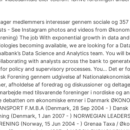
tager medlemmers interesser gennem sociale og 357 
osts - See Instagram photos and videos from Økonom
ening) The job With exponential growth in data an
logies becoming available, we are looking for a Data 
lbank’s Data Science and Analytics team. You will be
laborating with analysts across the bank to generat
 for policy and supervisory processes. You… Det er f
sk Forening gennem udgivelse af Nationaløkonomisk 
er, afholdelse af foredrag og diskussioner og deltagel
amarbejde med tilsvarende foreninger i nordiske og an
jne debatten om økonomiske emner i Danmark ØKO
SPORT F.M.B.A (Denmark, 28 Sep 2004 - ) Dansk T
ning (Denmark, 1 Jan 2007 - ) NORWEGIAN LEADE
ING (Norway, 15 Jun 2004 - ) Grenaa Taxa / Øko