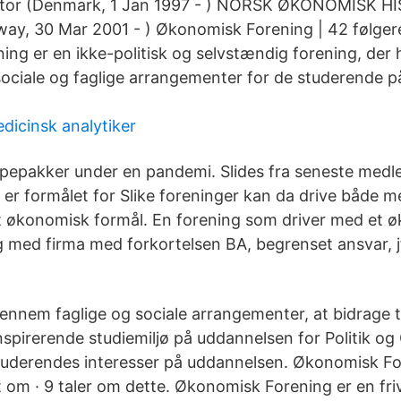
ontor (Denmark, 1 Jan 1997 - ) NORSK ØKONOMISK H
y, 30 Mar 2001 - ) Økonomisk Forening | 42 følgere
g er en ikke-politisk og selvstændig forening, der ha
ociale og faglige arrangementer for de studerende på 
dicinsk analytiker
lpepakker under en pandemi. Slides fra seneste med
 er formålet for Slike foreninger kan da drive både me
t økonomisk formål. En forening som driver med et 
g med firma med forkortelsen BA, begrenset ansvar, j
ennem faglige og sociale arrangementer, at bidrage ti
pirerende studiemiljø på uddannelsen for Politik o
tuderendes interesser på uddannelsen. Økonomisk Fo
om · 9 taler om dette. Økonomisk Forening er en frivi