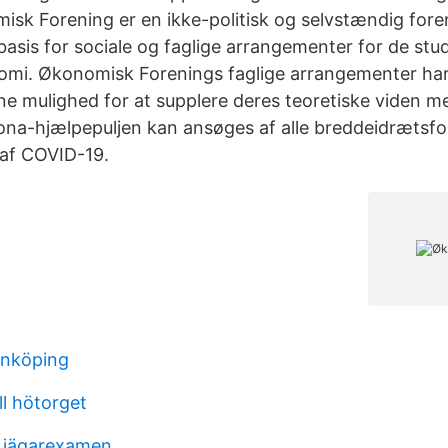
sk Forening er en ikke-politisk og selvstændig foreni
basis for sociale og faglige arrangementer for de st
nomi. Økonomisk Forenings faglige arrangementer har 
 mulighed for at supplere deres teoretiske viden m
a-hjælpepuljen kan ansøges af alle breddeidrætsfor
af COVID-19.
önköping
ll hötorget
 jägarexamen