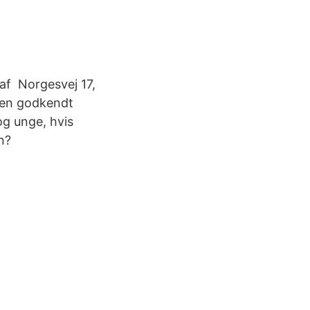
af Norgesvej 17,
e en godkendt
 og unge, hvis
n?