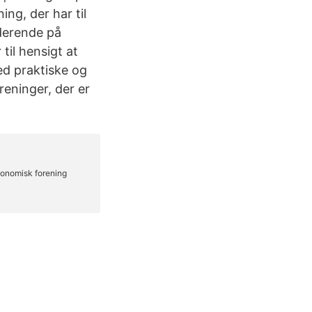
ng, der har til
uderende på
til hensigt at
ed praktiske og
eninger, der er