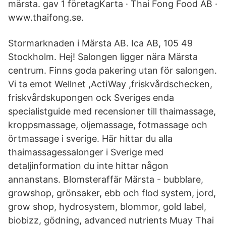
märsta. gav 1 företagKarta · Thai Fong Food AB ·
www.thaifong.se.
Stormarknaden i Märsta AB. Ica AB, 105 49
Stockholm. Hej! Salongen ligger nära Märsta
centrum. Finns goda pakering utan för salongen.
Vi ta emot Wellnet ,ActiWay ,friskvårdschecken,
friskvårdskupongen ock Sveriges enda
specialistguide med recensioner till thaimassage,
kroppsmassage, oljemassage, fotmassage och
örtmassage i sverige. Här hittar du alla
thaimassagessalonger i Sverige med
detaljinformation du inte hittar någon
annanstans. Blomsteraffär Märsta - bubblare,
growshop, grönsaker, ebb och flod system, jord,
grow shop, hydrosystem, blommor, gold label,
biobizz, gödning, advanced nutrients Muay Thai