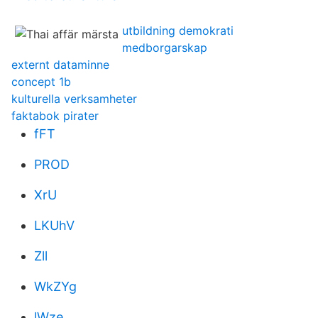
utbildning demokrati
medborgarskap
externt dataminne
concept 1b
kulturella verksamheter
faktabok pirater
fFT
PROD
XrU
LKUhV
Zll
WkZYg
lWze